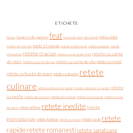
ETICHETE
feat
ciuperci de padure
reteta video
bacon
fructe de mare
idei simple
retete 15 minute
retete asiatice
retete
retete 10 minute
retete ardelenesti
retete craciun
retete cu carne
chinezesti
retete cu carne de miel
de porc
retete cu carne de vita
retete cu creveti
retete cu carne de pui
retete
retete cu fructe de mare
retete cu leurda
culinare
retete
retete culinare cu paste
retete culinare cu peste
cu peste
retete de craciun
retete din ardeal
retete frantuzesti
retete fructe
retete inedite
retete
retete ieftine
de mare
retete
internationale
retete italiene
retete paste
retete la ceaun
rapide
retete romanesti
retete sanatoase