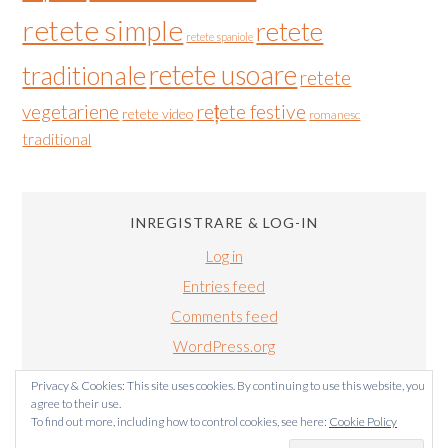
retete simple
retete
retete spaniole
retete usoare
traditionale
retete
vegetariene
rețete festive
retete video
romanesc
traditional
INREGISTRARE & LOG-IN
Log in
Entries feed
Comments feed
WordPress.org
Privacy & Cookies: This site uses cookies. By continuing to use this website, you
agree to their use.
To find out more, including how to control cookies, see here:
Cookie Policy