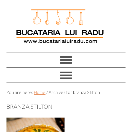
Skip
Skip
Skip
Skip
to
to
to
to
primary
main
primary
footer
navigation
content
sidebar
You are here:
Home
/
Archives for branza Stilton
BRANZA STILTON