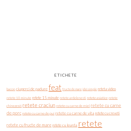
ETICHETE
feat
ciuperci de padure
reteta video
bacon
fructe de mare
idei simple
retete 15 minute
retete asiatice
retete
retete 10 minute
retete ardelenesti
retete craciun
retete cu carne
chinezesti
retete cu carne de miel
de porc
retete cu carne de vita
retete cu creveti
retete cu carne de pui
retete
retete cu fructe de mare
retete cu leurda