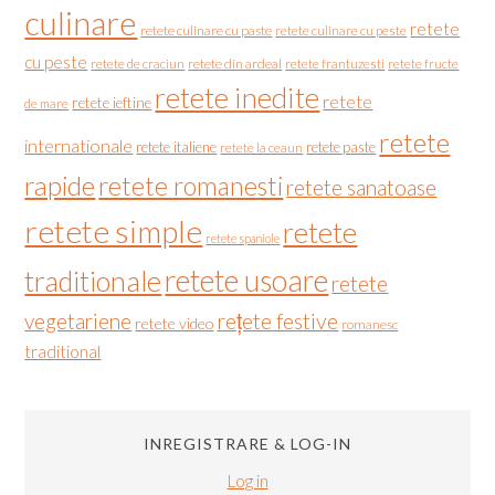
culinare
retete
retete culinare cu paste
retete culinare cu peste
cu peste
retete de craciun
retete din ardeal
retete frantuzesti
retete fructe
retete inedite
retete
retete ieftine
de mare
retete
internationale
retete italiene
retete paste
retete la ceaun
rapide
retete romanesti
retete sanatoase
retete simple
retete
retete spaniole
retete usoare
traditionale
retete
vegetariene
rețete festive
retete video
romanesc
traditional
INREGISTRARE & LOG-IN
Log in