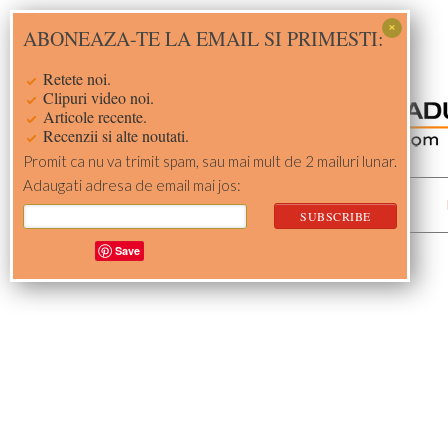
Skip
Skip
Skip
Skip
ABONEAZA-TE LA EMAIL SI PRIMESTI:
to
to
to
to
primary
main
primary
footer
Retete noi.
navigation
content
sidebar
Clipuri video noi.
Articole recente.
Recenzii si alte noutati.
Promit ca nu va trimit spam, sau mai mult de 2 mailuri lunar.
Adaugati adresa de email mai jos:
ACASA
RETETE
Save