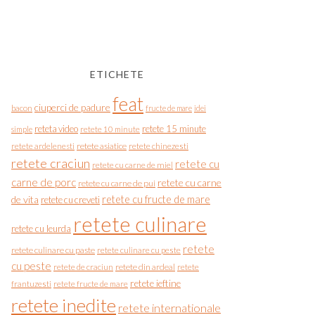
ETICHETE
feat
ciuperci de padure
bacon
fructe de mare
idei
reteta video
retete 15 minute
simple
retete 10 minute
retete asiatice
retete chinezesti
retete ardelenesti
retete craciun
retete cu
retete cu carne de miel
carne de porc
retete cu carne
retete cu carne de pui
de vita
retete cu fructe de mare
retete cu creveti
retete culinare
retete cu leurda
retete
retete culinare cu paste
retete culinare cu peste
cu peste
retete de craciun
retete din ardeal
retete
retete ieftine
frantuzesti
retete fructe de mare
retete inedite
retete internationale