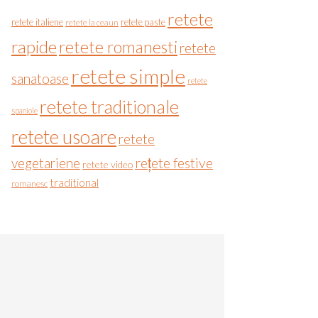
retete
retete italiene
retete paste
retete la ceaun
rapide
retete romanesti
retete
retete simple
sanatoase
retete
retete traditionale
spaniole
retete usoare
retete
vegetariene
rețete festive
retete video
traditional
romanesc