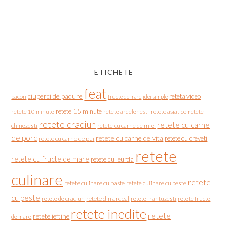
ETICHETE
feat
ciuperci de padure
reteta video
bacon
fructe de mare
idei simple
retete 15 minute
retete asiatice
retete
retete 10 minute
retete ardelenesti
retete craciun
retete cu carne
chinezesti
retete cu carne de miel
de porc
retete cu carne de vita
retete cu creveti
retete cu carne de pui
retete
retete cu fructe de mare
retete cu leurda
culinare
retete
retete culinare cu paste
retete culinare cu peste
cu peste
retete de craciun
retete din ardeal
retete frantuzesti
retete fructe
retete inedite
retete
retete ieftine
de mare