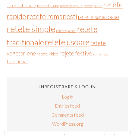
retete
internationale
retete italiene
retete paste
retete la ceaun
rapide
retete romanesti
retete sanatoase
retete simple
retete
retete spaniole
retete usoare
traditionale
retete
vegetariene
rețete festive
retete video
romanesc
traditional
INREGISTRARE & LOG-IN
Log in
Entries feed
Comments feed
WordPress.org