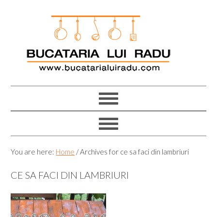
Skip
Skip
Skip
Skip
to
to
to
to
primary
main
primary
footer
navigation
content
sidebar
You are here:
Home
/
Archives for ce sa faci din lambriuri
CE SA FACI DIN LAMBRIURI