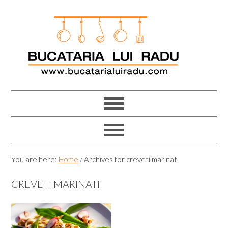
Skip
Skip
Skip
Skip
to
to
to
to
primary
main
primary
footer
navigation
content
sidebar
You are here:
Home
/
Archives for creveti marinati
CREVETI MARINATI