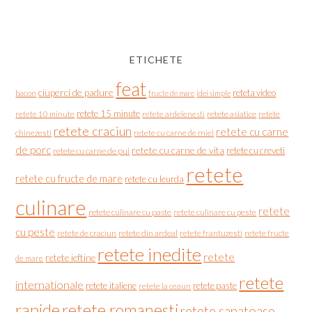
ETICHETE
feat
ciuperci de padure
reteta video
bacon
fructe de mare
idei simple
retete 15 minute
retete asiatice
retete
retete 10 minute
retete ardelenesti
retete craciun
retete cu carne
chinezesti
retete cu carne de miel
de porc
retete cu carne de vita
retete cu creveti
retete cu carne de pui
retete
retete cu fructe de mare
retete cu leurda
culinare
retete
retete culinare cu paste
retete culinare cu peste
cu peste
retete de craciun
retete din ardeal
retete frantuzesti
retete fructe
retete inedite
retete
retete ieftine
de mare
retete
internationale
retete italiene
retete paste
retete la ceaun
rapide
retete romanesti
retete sanatoase