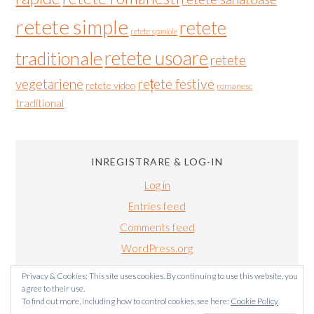
retete simple
retete
retete spaniole
retete usoare
traditionale
retete
vegetariene
rețete festive
retete video
romanesc
traditional
INREGISTRARE & LOG-IN
Log in
Entries feed
Comments feed
WordPress.org
Privacy & Cookies: This site uses cookies. By continuing to use this website, you
agree to their use.
To find out more, including how to control cookies, see here:
Cookie Policy