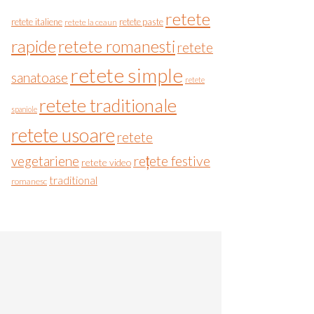
retete
retete italiene
retete paste
retete la ceaun
rapide
retete romanesti
retete
retete simple
sanatoase
retete
retete traditionale
spaniole
retete usoare
retete
vegetariene
rețete festive
retete video
traditional
romanesc