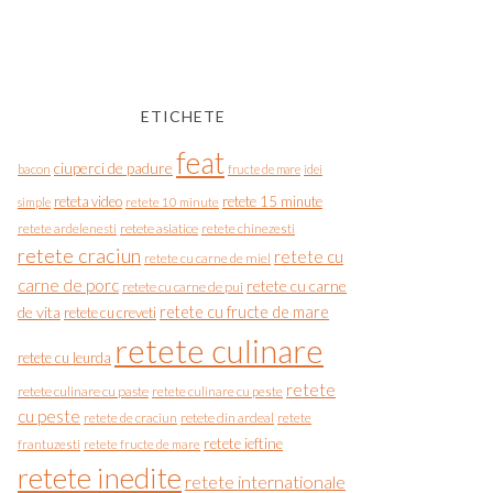
ETICHETE
feat
ciuperci de padure
bacon
fructe de mare
idei
reteta video
retete 15 minute
simple
retete 10 minute
retete asiatice
retete chinezesti
retete ardelenesti
retete craciun
retete cu
retete cu carne de miel
carne de porc
retete cu carne
retete cu carne de pui
de vita
retete cu fructe de mare
retete cu creveti
retete culinare
retete cu leurda
retete
retete culinare cu paste
retete culinare cu peste
cu peste
retete de craciun
retete din ardeal
retete
retete ieftine
frantuzesti
retete fructe de mare
retete inedite
retete internationale