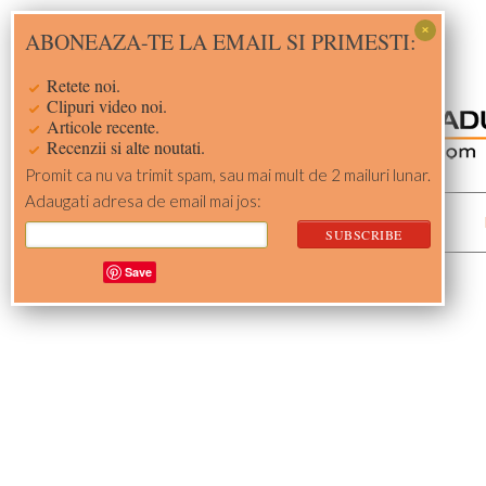
Skip
Skip
Skip
Skip
ABONEAZA-TE LA EMAIL SI PRIMESTI:
to
to
to
to
primary
main
primary
footer
Retete noi.
navigation
content
sidebar
Clipuri video noi.
Articole recente.
Recenzii si alte noutati.
Promit ca nu va trimit spam, sau mai mult de 2 mailuri lunar.
Adaugati adresa de email mai jos:
ACASA
RETETE
Save