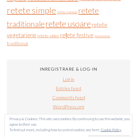
retete simple
retete
retete spaniole
retete usoare
traditionale
retete
vegetariene
rețete festive
retete video
romanesc
traditional
INREGISTRARE & LOG-IN
Log in
Entries feed
Comments feed
WordPress.org
Privacy & Cookies: This site uses cookies. By continuing to use this website, you
agree to their use.
To find out more, including how to control cookies, see here:
Cookie Policy