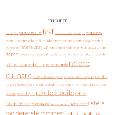
ETICHETE
feat
ciuperci de padure
reteta video
bacon
fructe de mare
idei simple
retete 15 minute
retete asiatice
retete
retete 10 minute
retete ardelenesti
retete craciun
retete cu carne
chinezesti
retete cu carne de miel
de porc
retete cu carne de vita
retete cu creveti
retete cu carne de pui
retete
retete cu fructe de mare
retete cu leurda
culinare
retete
retete culinare cu paste
retete culinare cu peste
cu peste
retete de craciun
retete din ardeal
retete frantuzesti
retete fructe
retete inedite
retete
retete ieftine
de mare
retete
internationale
retete italiene
retete paste
retete la ceaun
rapide
retete romanesti
retete sanatoase