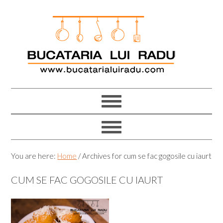
Skip
Skip
Skip
Skip
to
to
to
to
primary
main
primary
footer
navigation
content
sidebar
You are here:
Home
/
Archives for cum se fac gogosile cu iaurt
CUM SE FAC GOGOSILE CU IAURT