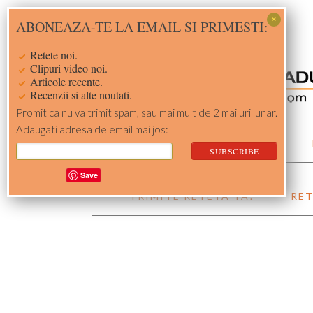
Skip
Skip
Skip
Skip
ABONEAZA-TE LA EMAIL SI PRIMESTI:
to
to
to
to
primary
main
primary
footer
Retete noi.
navigation
content
sidebar
Clipuri video noi.
Articole recente.
Recenzii si alte noutati.
Promit ca nu va trimit spam, sau mai mult de 2 mailuri lunar.
Adaugati adresa de email mai jos:
ACASA
RETETE
Save
TRIMITE RETETA TA!
RET