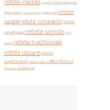
retete inedite
retete internationale
retete
retete italiene
retete paste
retete la ceaun
rapide
retete romanesti
retete
retete simple
sanatoase
retete
retete traditionale
spaniole
retete usoare
retete
vegetariene
rețete festive
retete video
traditional
romanesc