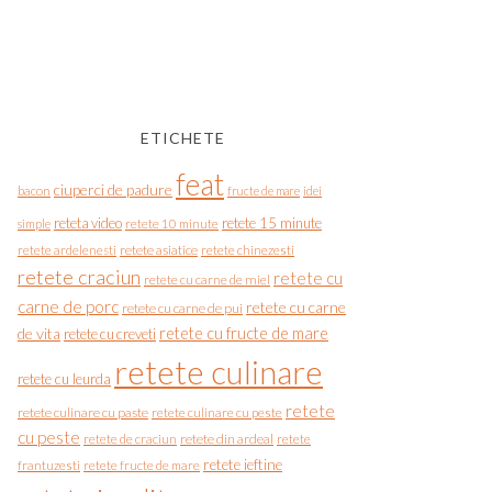
ETICHETE
feat
ciuperci de padure
bacon
fructe de mare
idei
reteta video
retete 15 minute
simple
retete 10 minute
retete asiatice
retete chinezesti
retete ardelenesti
retete craciun
retete cu
retete cu carne de miel
carne de porc
retete cu carne
retete cu carne de pui
de vita
retete cu fructe de mare
retete cu creveti
retete culinare
retete cu leurda
retete
retete culinare cu paste
retete culinare cu peste
cu peste
retete de craciun
retete din ardeal
retete
retete ieftine
frantuzesti
retete fructe de mare