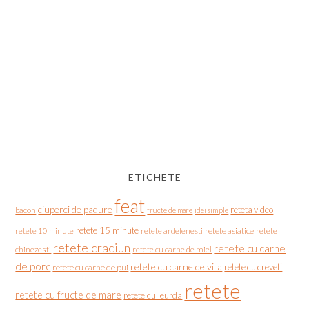
ETICHETE
feat
ciuperci de padure
reteta video
bacon
fructe de mare
idei simple
retete 15 minute
retete asiatice
retete
retete 10 minute
retete ardelenesti
retete craciun
retete cu carne
chinezesti
retete cu carne de miel
de porc
retete cu carne de vita
retete cu creveti
retete cu carne de pui
retete
retete cu fructe de mare
retete cu leurda