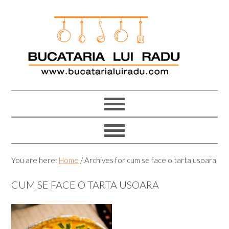
Skip
Skip
Skip
Skip
to
to
to
to
primary
main
primary
footer
navigation
content
sidebar
You are here:
Home
/
Archives for cum se face o tarta usoara
CUM SE FACE O TARTA USOARA