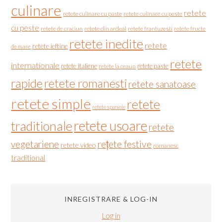
culinare
retete
retete culinare cu paste
retete culinare cu peste
cu peste
retete de craciun
retete din ardeal
retete frantuzesti
retete fructe
retete inedite
retete
retete ieftine
de mare
retete
internationale
retete italiene
retete paste
retete la ceaun
rapide
retete romanesti
retete sanatoase
retete simple
retete
retete spaniole
retete usoare
traditionale
retete
vegetariene
rețete festive
retete video
romanesc
traditional
INREGISTRARE & LOG-IN
Log in