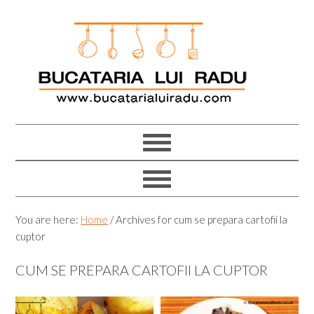
Skip
Skip
Skip
Skip
to
to
to
to
primary
main
primary
footer
navigation
content
sidebar
You are here:
Home
/
Archives for cum se prepara cartofii la
cuptor
CUM SE PREPARA CARTOFII LA CUPTOR