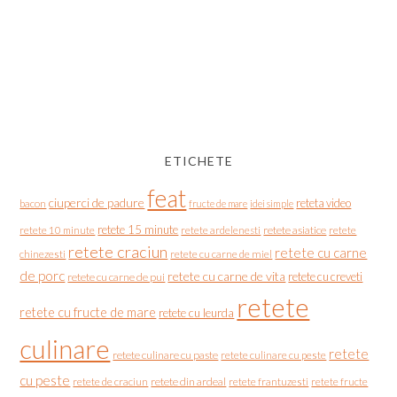
ETICHETE
feat
ciuperci de padure
reteta video
bacon
fructe de mare
idei simple
retete 15 minute
retete asiatice
retete
retete 10 minute
retete ardelenesti
retete craciun
retete cu carne
chinezesti
retete cu carne de miel
de porc
retete cu carne de vita
retete cu creveti
retete cu carne de pui
retete
retete cu fructe de mare
retete cu leurda
culinare
retete
retete culinare cu paste
retete culinare cu peste
cu peste
retete de craciun
retete din ardeal
retete frantuzesti
retete fructe