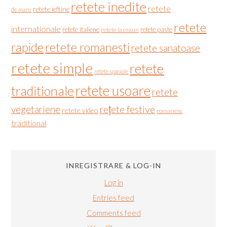
retete inedite
retete
retete ieftine
de mare
retete
internationale
retete italiene
retete paste
retete la ceaun
rapide
retete romanesti
retete sanatoase
retete simple
retete
retete spaniole
retete usoare
traditionale
retete
vegetariene
rețete festive
retete video
romanesc
traditional
INREGISTRARE & LOG-IN
Log in
Entries feed
Comments feed