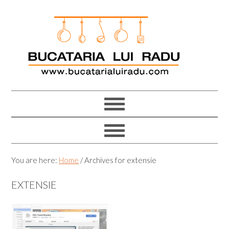
Skip
Skip
Skip
Skip
to
to
to
to
primary
main
primary
footer
navigation
content
sidebar
You are here:
Home
/
Archives for extensie
EXTENSIE