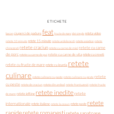
ETICHETE
feat
ciuperci de padure
reteta video
bacon
fructe de mare
idei simple
retete 15 minute
retete asiatice
retete
retete 10 minute
retete ardelenesti
retete craciun
retete cu carne
chinezesti
retete cu carne de miel
de porc
retete cu carne de vita
retete cu creveti
retete cu carne de pui
retete
retete cu fructe de mare
retete cu leurda
culinare
retete
retete culinare cu paste
retete culinare cu peste
cu peste
retete de craciun
retete din ardeal
retete frantuzesti
retete fructe
retete inedite
retete
retete ieftine
de mare
retete
internationale
retete italiene
retete paste
retete la ceaun
rapide
retete romanesti
retete sanatoase