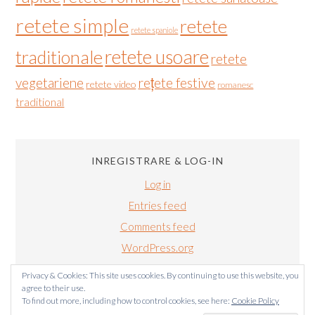
retete simple
retete
retete spaniole
retete usoare
traditionale
retete
vegetariene
rețete festive
retete video
romanesc
traditional
INREGISTRARE & LOG-IN
Log in
Entries feed
Comments feed
WordPress.org
Privacy & Cookies: This site uses cookies. By continuing to use this website, you
agree to their use.
To find out more, including how to control cookies, see here:
Cookie Policy