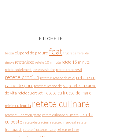
ETICHETE
feat
ciuperci de padure
bacon
fructe de mare
idei
reteta video
retete 15 minute
simple
retete 10 minute
retete asiatice
retete chinezesti
retete ardelenesti
retete craciun
retete cu
retete cu carne de miel
carne de porc
retete cu carne
retete cu carne de pui
de vita
retete cu fructe de mare
retete cu creveti
retete culinare
retete cu leurda
retete
retete culinare cu paste
retete culinare cu peste
cu peste
retete de craciun
retete din ardeal
retete
retete ieftine
frantuzesti
retete fructe de mare