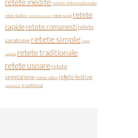
retete inedite
retete internationale
retete
retete italiene
retete paste
retete la ceaun
rapide
retete romanesti
retete
retete simple
sanatoase
retete
retete traditionale
spaniole
retete usoare
retete
vegetariene
rețete festive
retete video
traditional
romanesc