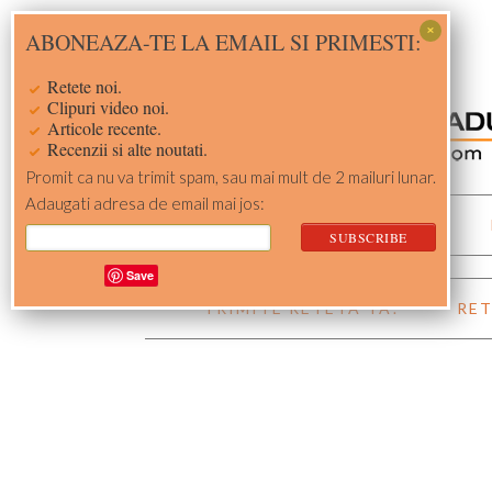
Skip
Skip
Skip
Skip
ABONEAZA-TE LA EMAIL SI PRIMESTI:
to
to
to
to
primary
main
primary
footer
Retete noi.
navigation
content
sidebar
Clipuri video noi.
Articole recente.
Recenzii si alte noutati.
Promit ca nu va trimit spam, sau mai mult de 2 mailuri lunar.
Adaugati adresa de email mai jos:
ACASA
RETETE
Save
TRIMITE RETETA TA!
RET