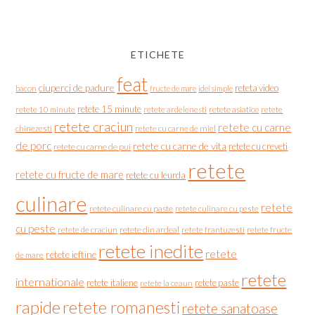
ETICHETE
feat
ciuperci de padure
reteta video
bacon
fructe de mare
idei simple
retete 15 minute
retete asiatice
retete
retete 10 minute
retete ardelenesti
retete craciun
retete cu carne
chinezesti
retete cu carne de miel
de porc
retete cu carne de vita
retete cu creveti
retete cu carne de pui
retete
retete cu fructe de mare
retete cu leurda
culinare
retete
retete culinare cu paste
retete culinare cu peste
cu peste
retete de craciun
retete din ardeal
retete frantuzesti
retete fructe
retete inedite
retete
retete ieftine
de mare
retete
internationale
retete italiene
retete paste
retete la ceaun
rapide
retete romanesti
retete sanatoase