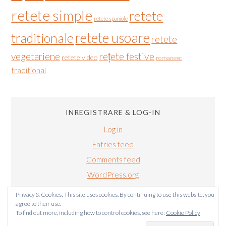
retete simple
retete
retete spaniole
retete usoare
traditionale
retete
vegetariene
rețete festive
retete video
romanesc
traditional
INREGISTRARE & LOG-IN
Log in
Entries feed
Comments feed
WordPress.org
Privacy & Cookies: This site uses cookies. By continuing to use this website, you
agree to their use.
To find out more, including how to control cookies, see here:
Cookie Policy