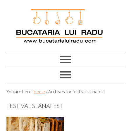
Skip
Skip
Skip
Skip
to
to
to
to
primary
main
primary
footer
navigation
content
sidebar
You are here:
Home
/
Archives for festival slanafest
FESTIVAL SLANAFEST