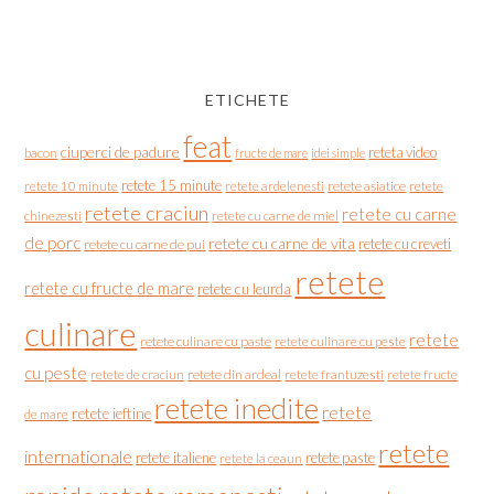
ETICHETE
feat
ciuperci de padure
reteta video
bacon
fructe de mare
idei simple
retete 15 minute
retete asiatice
retete
retete 10 minute
retete ardelenesti
retete craciun
retete cu carne
chinezesti
retete cu carne de miel
de porc
retete cu carne de vita
retete cu creveti
retete cu carne de pui
retete
retete cu fructe de mare
retete cu leurda
culinare
retete
retete culinare cu paste
retete culinare cu peste
cu peste
retete de craciun
retete din ardeal
retete frantuzesti
retete fructe
retete inedite
retete
retete ieftine
de mare
retete
internationale
retete italiene
retete paste
retete la ceaun