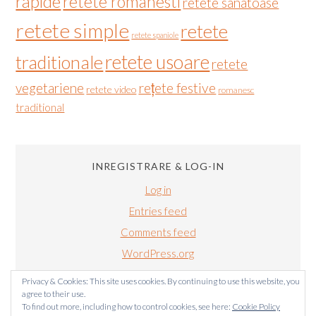
rapide
retete romanesti
retete sanatoase
retete simple
retete
retete spaniole
retete usoare
traditionale
retete
vegetariene
rețete festive
retete video
romanesc
traditional
INREGISTRARE & LOG-IN
Log in
Entries feed
Comments feed
WordPress.org
Privacy & Cookies: This site uses cookies. By continuing to use this website, you
agree to their use.
To find out more, including how to control cookies, see here:
Cookie Policy