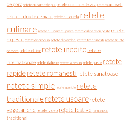
de porc
retete cu carne de vita
retete cu creveti
retete cu carne de pui
retete
retete cu fructe de mare
retete cu leurda
culinare
retete
retete culinare cu paste
retete culinare cu peste
cu peste
retete de craciun
retete din ardeal
retete frantuzesti
retete fructe
retete inedite
retete
retete ieftine
de mare
retete
internationale
retete italiene
retete paste
retete la ceaun
rapide
retete romanesti
retete sanatoase
retete simple
retete
retete spaniole
retete usoare
traditionale
retete
vegetariene
rețete festive
retete video
romanesc
traditional