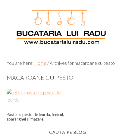
Skip
Skip
Skip
Skip
to
to
to
to
primary
main
primary
footer
navigation
content
sidebar
You are here:
Home
/
Archives for macaroane cu pesto
MACAROANE CU PESTO
Paste cu pesto de leurda, fenicul,
sparanghel si mazare.
CAUTA PE BLOG