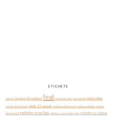
ETICHETE
feat
ciuperci de padure
reteta video
bacon
fructe de mare
idei simple
retete 15 minute
retete asiatice
retete
retete 10 minute
retete ardelenesti
retete craciun
retete cu carne
chinezesti
retete cu carne de miel