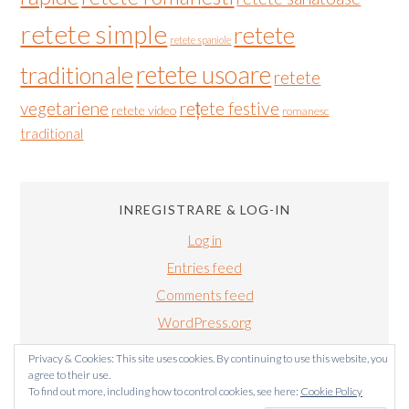
retete simple
retete
retete spaniole
retete usoare
traditionale
retete
vegetariene
rețete festive
retete video
romanesc
traditional
INREGISTRARE & LOG-IN
Log in
Entries feed
Comments feed
WordPress.org
Privacy & Cookies: This site uses cookies. By continuing to use this website, you
agree to their use.
To find out more, including how to control cookies, see here:
Cookie Policy