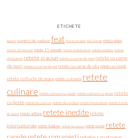
ETICHETE
feat
ciuperci de padure
reteta video
bacon
fructe de mare
idei simple
retete 15 minute
retete asiatice
retete
retete 10 minute
retete ardelenesti
retete craciun
retete cu carne
chinezesti
retete cu carne de miel
de porc
retete cu carne de vita
retete cu creveti
retete cu carne de pui
retete
retete cu fructe de mare
retete cu leurda
culinare
retete
retete culinare cu paste
retete culinare cu peste
cu peste
retete de craciun
retete din ardeal
retete frantuzesti
retete fructe
retete inedite
retete
retete ieftine
de mare
retete
internationale
retete italiene
retete paste
retete la ceaun
rapide
retete romanesti
retete sanatoase