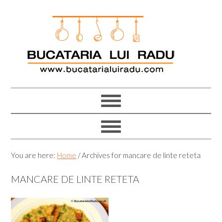
Skip
Skip
Skip
Skip
to
to
to
to
primary
main
primary
footer
navigation
content
sidebar
You are here:
Home
/
Archives for mancare de linte reteta
MANCARE DE LINTE RETETA