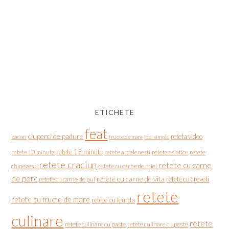
ETICHETE
feat
ciuperci de padure
reteta video
bacon
fructe de mare
idei simple
retete 15 minute
retete asiatice
retete
retete 10 minute
retete ardelenesti
retete craciun
retete cu carne
chinezesti
retete cu carne de miel
de porc
retete cu carne de vita
retete cu creveti
retete cu carne de pui
retete
retete cu fructe de mare
retete cu leurda
culinare
retete
retete culinare cu paste
retete culinare cu peste