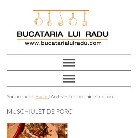
Skip
Skip
Skip
Skip
to
to
to
to
primary
main
primary
footer
navigation
content
sidebar
You are here:
Home
/
Archives for muschiulet de porc
MUSCHIULET DE PORC