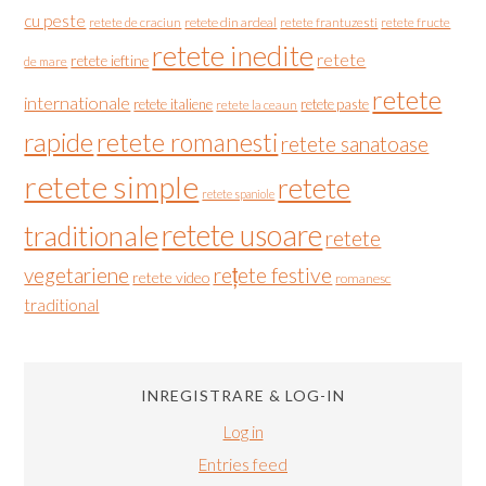
cu peste
retete de craciun
retete din ardeal
retete frantuzesti
retete fructe
retete inedite
retete
retete ieftine
de mare
retete
internationale
retete italiene
retete paste
retete la ceaun
rapide
retete romanesti
retete sanatoase
retete simple
retete
retete spaniole
retete usoare
traditionale
retete
vegetariene
rețete festive
retete video
romanesc
traditional
INREGISTRARE & LOG-IN
Log in
Entries feed