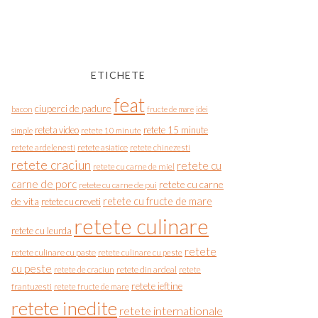
ETICHETE
feat
ciuperci de padure
bacon
fructe de mare
idei
reteta video
retete 15 minute
simple
retete 10 minute
retete asiatice
retete chinezesti
retete ardelenesti
retete craciun
retete cu
retete cu carne de miel
carne de porc
retete cu carne
retete cu carne de pui
de vita
retete cu fructe de mare
retete cu creveti
retete culinare
retete cu leurda
retete
retete culinare cu paste
retete culinare cu peste
cu peste
retete de craciun
retete din ardeal
retete
retete ieftine
frantuzesti
retete fructe de mare
retete inedite
retete internationale