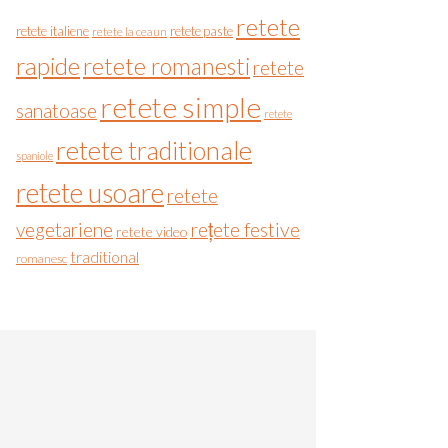
retete
retete italiene
retete paste
retete la ceaun
rapide
retete romanesti
retete
retete simple
sanatoase
retete
retete traditionale
spaniole
retete usoare
retete
vegetariene
rețete festive
retete video
traditional
romanesc