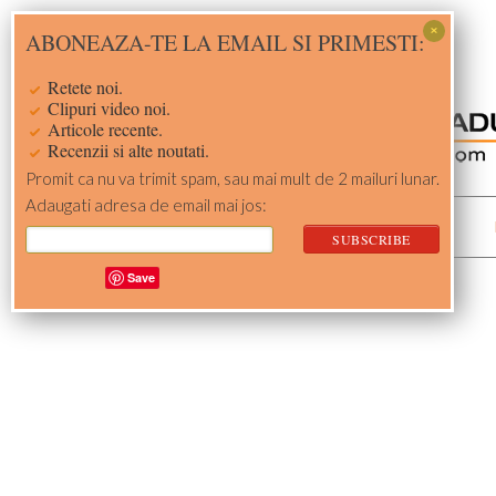
Skip
Skip
Skip
Skip
ABONEAZA-TE LA EMAIL SI PRIMESTI:
to
to
to
to
primary
main
primary
footer
Retete noi.
navigation
content
sidebar
Clipuri video noi.
Articole recente.
Recenzii si alte noutati.
Promit ca nu va trimit spam, sau mai mult de 2 mailuri lunar.
Adaugati adresa de email mai jos:
ACASA
RETETE
Save