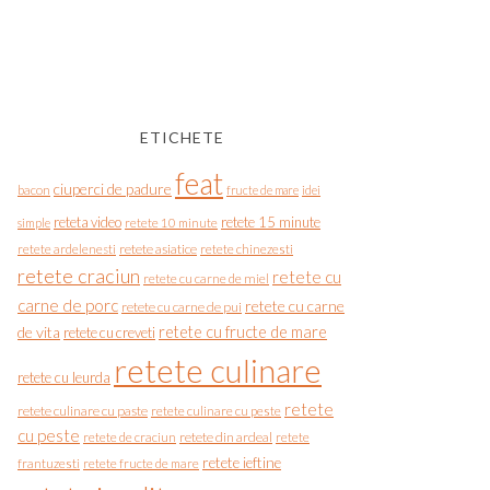
ETICHETE
feat
ciuperci de padure
bacon
fructe de mare
idei
reteta video
retete 15 minute
simple
retete 10 minute
retete asiatice
retete chinezesti
retete ardelenesti
retete craciun
retete cu
retete cu carne de miel
carne de porc
retete cu carne
retete cu carne de pui
de vita
retete cu fructe de mare
retete cu creveti
retete culinare
retete cu leurda
retete
retete culinare cu paste
retete culinare cu peste
cu peste
retete de craciun
retete din ardeal
retete
retete ieftine
frantuzesti
retete fructe de mare