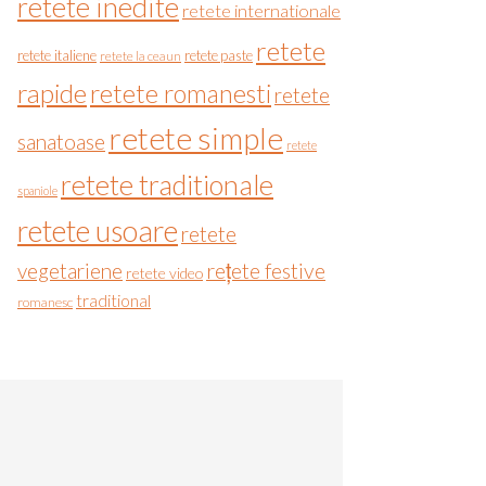
retete inedite
retete internationale
retete
retete italiene
retete paste
retete la ceaun
rapide
retete romanesti
retete
retete simple
sanatoase
retete
retete traditionale
spaniole
retete usoare
retete
vegetariene
rețete festive
retete video
traditional
romanesc