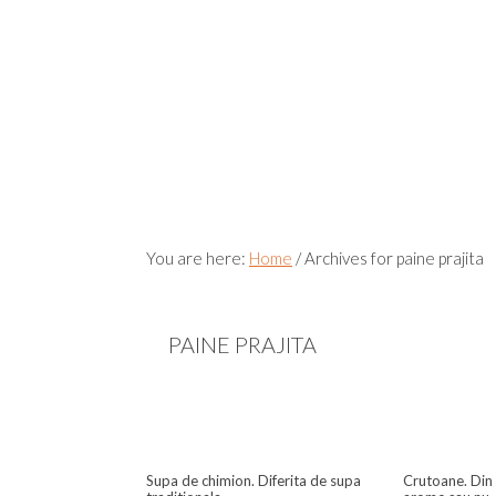
You are here:
Home
/
Archives for paine prajita
PAINE PRAJITA
Supa de chimion. Diferita de supa
Crutoane. Din 