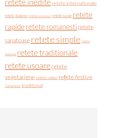
retete inedite
retete internationale
retete
retete italiene
retete paste
retete la ceaun
rapide
retete romanesti
retete
retete simple
sanatoase
retete
retete traditionale
spaniole
retete usoare
retete
vegetariene
rețete festive
retete video
traditional
romanesc