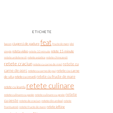
ETICHETE
feat
ciuperci de padure
bacon
fructe de mare
idei
reteta video
retete 15 minute
simple
retete 10 minute
retete asiatice
retete chinezesti
retete ardelenesti
retete craciun
retete cu
retete cu carne de miel
carne de porc
retete cu carne
retete cu carne de pui
de vita
retete cu fructe de mare
retete cu creveti
retete culinare
retete cu leurda
retete
retete culinare cu paste
retete culinare cu peste
cu peste
retete de craciun
retete din ardeal
retete
retete ieftine
frantuzesti
retete fructe de mare