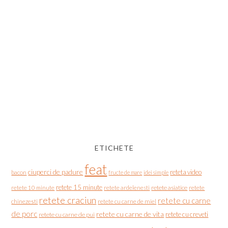
ETICHETE
feat
ciuperci de padure
reteta video
bacon
fructe de mare
idei simple
retete 15 minute
retete asiatice
retete
retete 10 minute
retete ardelenesti
retete craciun
retete cu carne
chinezesti
retete cu carne de miel
de porc
retete cu carne de vita
retete cu creveti
retete cu carne de pui