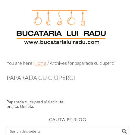
Skip
Skip
Skip
Skip
to
to
to
to
primary
main
primary
footer
navigation
content
sidebar
You are here:
Home
/
Archives for paparada cu ciuperci
PAPARADA CU CIUPERCI
Paparada cu ciuperci si slaninuta
prajita. Omleta.
CAUTA PE BLOG