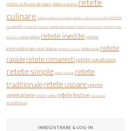
retete
retete cu fructe de mare
retete cu leurda
culinare
retete
retete culinare cu paste
retete culinare cu peste
cu peste
retete de craciun
retete din ardeal
retete frantuzesti
retete fructe
retete inedite
retete
retete ieftine
de mare
retete
internationale
retete italiene
retete paste
retete la ceaun
rapide
retete romanesti
retete sanatoase
retete simple
retete
retete spaniole
retete usoare
traditionale
retete
vegetariene
rețete festive
retete video
romanesc
traditional
INREGISTRARE & LOG-IN