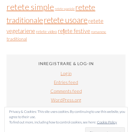
retete simple
retete
retete spaniole
retete usoare
traditionale
retete
vegetariene
rețete festive
retete video
romanesc
traditional
INREGISTRARE & LOG-IN
Log in
Entries feed
Comments feed
WordPress.org
Privacy & Cookies: This site uses cookies. By continuing to use this website, you
agree to their use.
To find out more, including how to control cookies, see here:
Cookie Policy
BUCATARIALUIRADU.COM COPYRIGHT © 2011-2024. TOATE