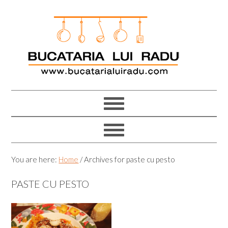
Skip
Skip
Skip
Skip
to
to
to
to
primary
main
primary
footer
navigation
content
sidebar
You are here:
Home
/
Archives for paste cu pesto
PASTE CU PESTO