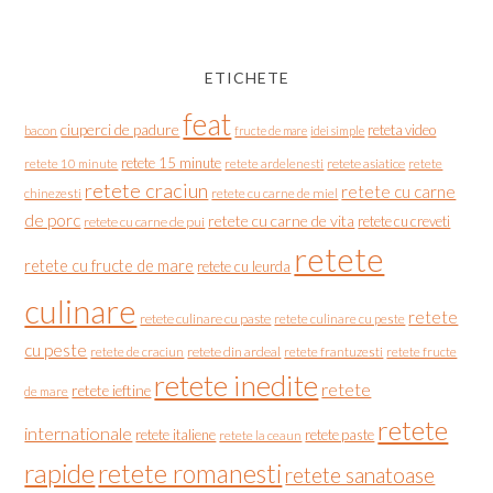
ETICHETE
feat
ciuperci de padure
reteta video
bacon
fructe de mare
idei simple
retete 15 minute
retete asiatice
retete
retete 10 minute
retete ardelenesti
retete craciun
retete cu carne
chinezesti
retete cu carne de miel
de porc
retete cu carne de vita
retete cu creveti
retete cu carne de pui
retete
retete cu fructe de mare
retete cu leurda
culinare
retete
retete culinare cu paste
retete culinare cu peste
cu peste
retete de craciun
retete din ardeal
retete frantuzesti
retete fructe
retete inedite
retete
retete ieftine
de mare
retete
internationale
retete italiene
retete paste
retete la ceaun
rapide
retete romanesti
retete sanatoase