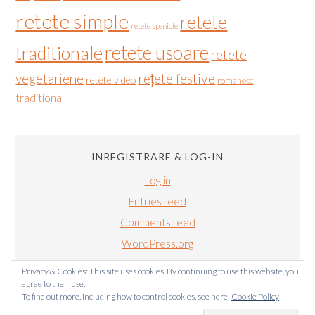
retete simple
retete
retete spaniole
retete usoare
traditionale
retete
vegetariene
rețete festive
retete video
romanesc
traditional
INREGISTRARE & LOG-IN
Log in
Entries feed
Comments feed
WordPress.org
Privacy & Cookies: This site uses cookies. By continuing to use this website, you
agree to their use.
To find out more, including how to control cookies, see here:
Cookie Policy