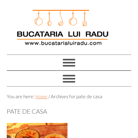
Skip
Skip
Skip
Skip
to
to
to
to
primary
main
primary
footer
navigation
content
sidebar
You are here:
Home
/
Archives for pate de casa
PATE DE CASA