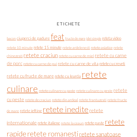
ETICHETE
feat
ciuperci de padure
reteta video
bacon
fructe de mare
idei simple
retete 15 minute
retete asiatice
retete
retete 10 minute
retete ardelenesti
retete craciun
retete cu carne
chinezesti
retete cu carne de miel
de porc
retete cu carne de vita
retete cu creveti
retete cu carne de pui
retete
retete cu fructe de mare
retete cu leurda
culinare
retete
retete culinare cu paste
retete culinare cu peste
cu peste
retete de craciun
retete din ardeal
retete frantuzesti
retete fructe
retete inedite
retete
retete ieftine
de mare
retete
internationale
retete italiene
retete paste
retete la ceaun
rapide
retete romanesti
retete sanatoase