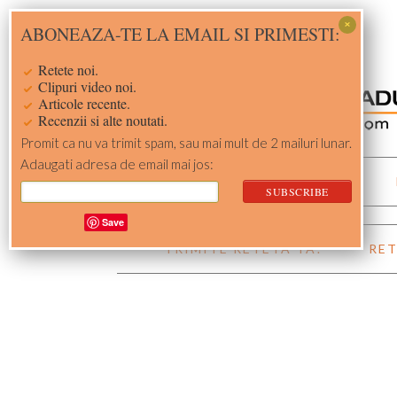
Skip
Skip
Skip
Skip
ABONEAZA-TE LA EMAIL SI PRIMESTI:
to
to
to
to
primary
main
primary
footer
Retete noi.
navigation
content
sidebar
Clipuri video noi.
Articole recente.
Recenzii si alte noutati.
Promit ca nu va trimit spam, sau mai mult de 2 mailuri lunar.
Adaugati adresa de email mai jos:
ACASA
RETETE
Save
TRIMITE RETETA TA!
RET