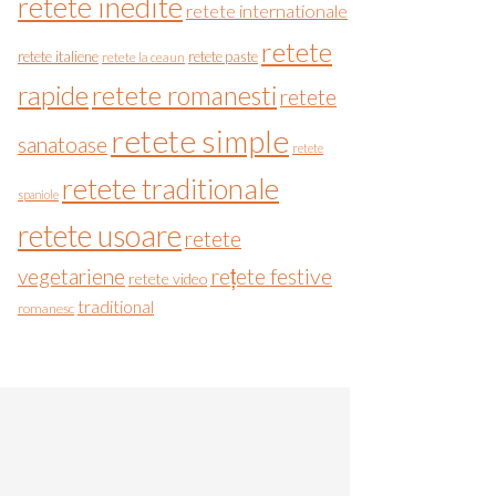
retete inedite
retete internationale
retete
retete italiene
retete paste
retete la ceaun
rapide
retete romanesti
retete
retete simple
sanatoase
retete
retete traditionale
spaniole
retete usoare
retete
vegetariene
rețete festive
retete video
traditional
romanesc