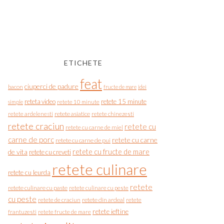
ETICHETE
feat
ciuperci de padure
bacon
fructe de mare
idei
reteta video
retete 15 minute
simple
retete 10 minute
retete asiatice
retete chinezesti
retete ardelenesti
retete craciun
retete cu
retete cu carne de miel
carne de porc
retete cu carne
retete cu carne de pui
de vita
retete cu fructe de mare
retete cu creveti
retete culinare
retete cu leurda
retete
retete culinare cu paste
retete culinare cu peste
cu peste
retete de craciun
retete din ardeal
retete
retete ieftine
frantuzesti
retete fructe de mare