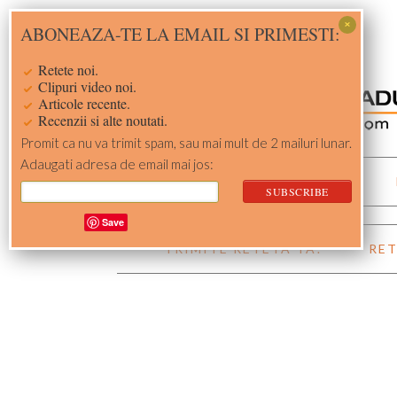
Skip
Skip
Skip
Skip
ABONEAZA-TE LA EMAIL SI PRIMESTI:
to
to
to
to
primary
main
primary
footer
Retete noi.
navigation
content
sidebar
Clipuri video noi.
Articole recente.
Recenzii si alte noutati.
Promit ca nu va trimit spam, sau mai mult de 2 mailuri lunar.
Adaugati adresa de email mai jos:
ACASA
RETETE
Save
TRIMITE RETETA TA!
RET