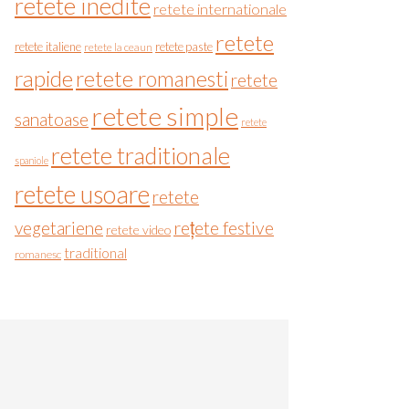
retete inedite
retete internationale
retete
retete italiene
retete paste
retete la ceaun
rapide
retete romanesti
retete
retete simple
sanatoase
retete
retete traditionale
spaniole
retete usoare
retete
vegetariene
rețete festive
retete video
traditional
romanesc