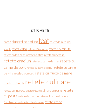
ETICHETE
feat
ciuperci de padure
bacon
fructe de mare
idei
reteta video
retete 15 minute
simple
retete 10 minute
retete asiatice
retete chinezesti
retete ardelenesti
retete craciun
retete cu
retete cu carne de miel
carne de porc
retete cu carne
retete cu carne de pui
de vita
retete cu fructe de mare
retete cu creveti
retete culinare
retete cu leurda
retete
retete culinare cu paste
retete culinare cu peste
cu peste
retete de craciun
retete din ardeal
retete
retete ieftine
frantuzesti
retete fructe de mare