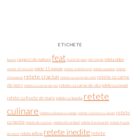
ETICHETE
feat
ciuperci de padure
reteta video
bacon
fructe de mare
idei simple
retete 15 minute
retete asiatice
retete
retete 10 minute
retete ardelenesti
retete craciun
retete cu carne
chinezesti
retete cu carne de miel
de porc
retete cu carne de vita
retete cu creveti
retete cu carne de pui
retete
retete cu fructe de mare
retete cu leurda
culinare
retete
retete culinare cu paste
retete culinare cu peste
cu peste
retete de craciun
retete din ardeal
retete frantuzesti
retete fructe
retete inedite
retete
retete ieftine
de mare