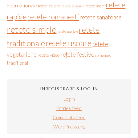
retete
internationale
retete italiene
retete paste
retete la ceaun
rapide
retete romanesti
retete sanatoase
retete simple
retete
retete spaniole
retete usoare
traditionale
retete
vegetariene
rețete festive
retete video
romanesc
traditional
INREGISTRARE & LOG-IN
Log in
Entries feed
Comments feed
WordPress.org