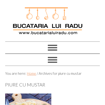
Skip
Skip
Skip
Skip
to
to
to
to
primary
main
primary
footer
navigation
content
sidebar
You are here:
Home
/
Archives for piure cu mustar
PIURE CU MUSTAR