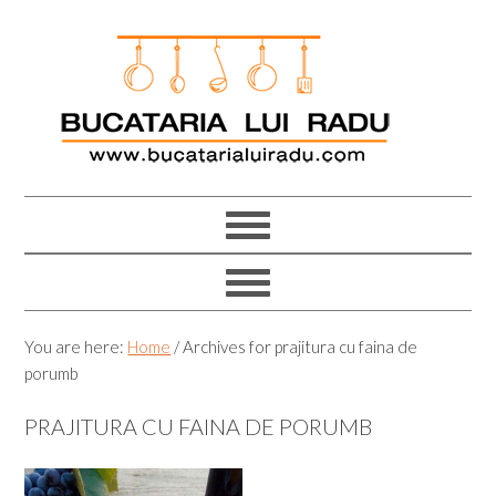
Skip
Skip
Skip
Skip
to
to
to
to
primary
main
primary
footer
navigation
content
sidebar
You are here:
Home
/
Archives for prajitura cu faina de
porumb
PRAJITURA CU FAINA DE PORUMB