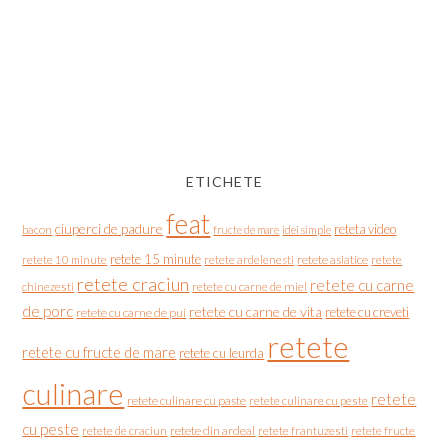
ETICHETE
feat
ciuperci de padure
reteta video
bacon
fructe de mare
idei simple
retete 15 minute
retete asiatice
retete
retete 10 minute
retete ardelenesti
retete craciun
retete cu carne
chinezesti
retete cu carne de miel
de porc
retete cu carne de vita
retete cu creveti
retete cu carne de pui
retete
retete cu fructe de mare
retete cu leurda
culinare
retete
retete culinare cu paste
retete culinare cu peste
cu peste
retete de craciun
retete din ardeal
retete frantuzesti
retete fructe