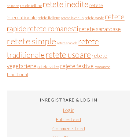
retete inedite
retete
retete ieftine
de mare
retete
internationale
retete italiene
retete paste
retete la ceaun
rapide
retete romanesti
retete sanatoase
retete simple
retete
retete spaniole
retete usoare
traditionale
retete
vegetariene
rețete festive
retete video
romanesc
traditional
INREGISTRARE & LOG-IN
Log in
Entries feed
Comments feed