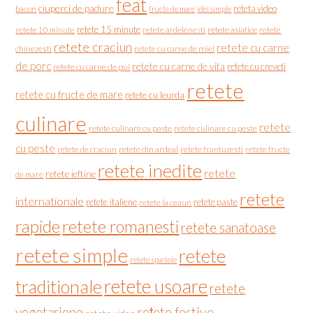
feat
ciuperci de padure
reteta video
bacon
fructe de mare
idei simple
retete 15 minute
retete asiatice
retete
retete 10 minute
retete ardelenesti
retete craciun
retete cu carne
chinezesti
retete cu carne de miel
de porc
retete cu carne de vita
retete cu creveti
retete cu carne de pui
retete
retete cu fructe de mare
retete cu leurda
culinare
retete
retete culinare cu paste
retete culinare cu peste
cu peste
retete de craciun
retete din ardeal
retete frantuzesti
retete fructe
retete inedite
retete
retete ieftine
de mare
retete
internationale
retete italiene
retete paste
retete la ceaun
rapide
retete romanesti
retete sanatoase
retete simple
retete
retete spaniole
retete usoare
traditionale
retete
vegetariene
rețete festive