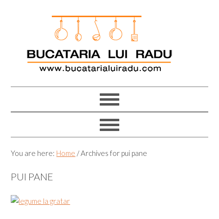
Skip
Skip
Skip
Skip
to
to
to
to
primary
main
primary
footer
navigation
content
sidebar
You are here:
Home
/
Archives for pui pane
PUI PANE