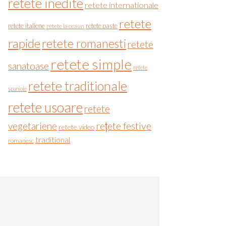
retete inedite
retete internationale
retete
retete italiene
retete paste
retete la ceaun
rapide
retete romanesti
retete
retete simple
sanatoase
retete
retete traditionale
spaniole
retete usoare
retete
vegetariene
rețete festive
retete video
traditional
romanesc