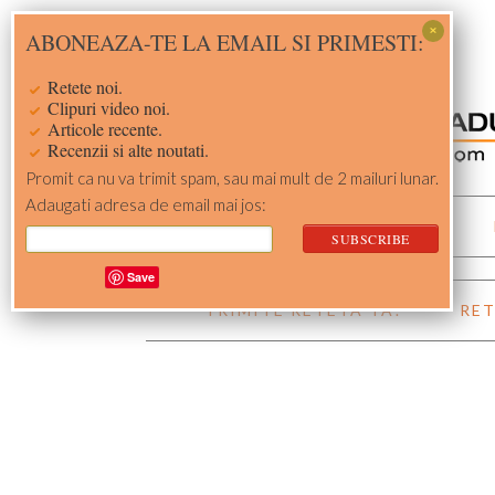
Skip
Skip
Skip
Skip
ABONEAZA-TE LA EMAIL SI PRIMESTI:
to
to
to
to
primary
main
primary
footer
Retete noi.
navigation
content
sidebar
Clipuri video noi.
Articole recente.
Recenzii si alte noutati.
Promit ca nu va trimit spam, sau mai mult de 2 mailuri lunar.
Adaugati adresa de email mai jos:
ACASA
RETETE
Save
TRIMITE RETETA TA!
RET