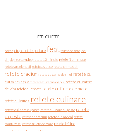
ETICHETE
feat
ciuperci de padure
bacon
fructe de mare
idei
reteta video
retete 15 minute
simple
retete 10 minute
retete asiatice
retete chinezesti
retete ardelenesti
retete craciun
retete cu
retete cu carne de miel
carne de porc
retete cu carne
retete cu carne de pui
de vita
retete cu fructe de mare
retete cu creveti
retete culinare
retete cu leurda
retete
retete culinare cu paste
retete culinare cu peste
cu peste
retete de craciun
retete din ardeal
retete
retete ieftine
frantuzesti
retete fructe de mare