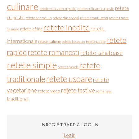
culinare
retete
retete culinare cu paste
retete culinare cu peste
cu peste
retete de craciun
retete din ardeal
retete frantuzesti
retete fructe
retete inedite
retete
retete ieftine
de mare
retete
internationale
retete italiene
retete paste
retete la ceaun
rapide
retete romanesti
retete sanatoase
retete simple
retete
retete spaniole
retete usoare
traditionale
retete
vegetariene
rețete festive
retete video
romanesc
traditional
INREGISTRARE & LOG-IN
Log in