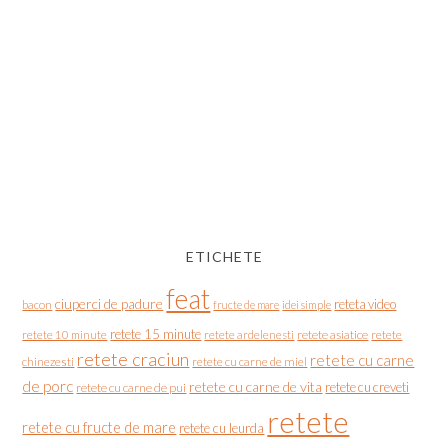
ETICHETE
feat
ciuperci de padure
reteta video
bacon
fructe de mare
idei simple
retete 15 minute
retete asiatice
retete
retete 10 minute
retete ardelenesti
retete craciun
retete cu carne
chinezesti
retete cu carne de miel
de porc
retete cu carne de vita
retete cu creveti
retete cu carne de pui
retete
retete cu fructe de mare
retete cu leurda