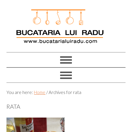
Skip
Skip
Skip
Skip
to
to
to
to
primary
main
primary
footer
navigation
content
sidebar
You are here:
Home
/
Archives for rata
RATA