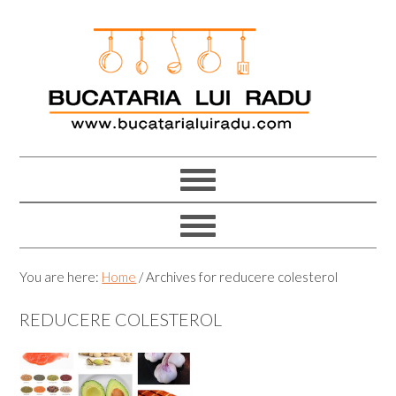
Skip
Skip
Skip
Skip
to
to
to
to
primary
main
primary
footer
navigation
content
sidebar
You are here:
Home
/
Archives for reducere colesterol
REDUCERE COLESTEROL