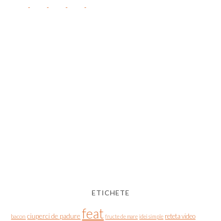
ETICHETE
feat
ciuperci de padure
reteta video
bacon
fructe de mare
idei simple