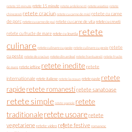
retete 15 minute
retete asiatice
retete
retete 10 minute
retete ardelenesti
retete craciun
retete cu carne
chinezesti
retete cu carne de miel
de porc
retete cu carne de vita
retete cu creveti
retete cu carne de pui
retete
retete cu fructe de mare
retete cu leurda
culinare
retete
retete culinare cu paste
retete culinare cu peste
cu peste
retete de craciun
retete din ardeal
retete frantuzesti
retete fructe
retete inedite
retete
retete ieftine
de mare
retete
internationale
retete italiene
retete paste
retete la ceaun
rapide
retete romanesti
retete sanatoase
retete simple
retete
retete spaniole
retete usoare
traditionale
retete
vegetariene
rețete festive
retete video
romanesc