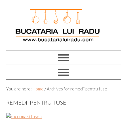
Skip
Skip
Skip
Skip
to
to
to
to
primary
main
primary
footer
navigation
content
sidebar
You are here:
Home
/
Archives for remedii pentru tuse
REMEDII PENTRU TUSE