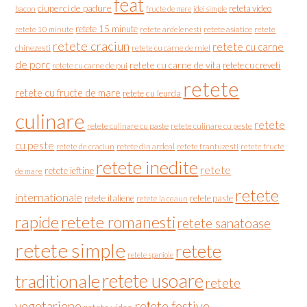
feat
ciuperci de padure
reteta video
bacon
fructe de mare
idei simple
retete 15 minute
retete asiatice
retete
retete 10 minute
retete ardelenesti
retete craciun
retete cu carne
chinezesti
retete cu carne de miel
de porc
retete cu carne de vita
retete cu creveti
retete cu carne de pui
retete
retete cu fructe de mare
retete cu leurda
culinare
retete
retete culinare cu paste
retete culinare cu peste
cu peste
retete de craciun
retete din ardeal
retete frantuzesti
retete fructe
retete inedite
retete
retete ieftine
de mare
retete
internationale
retete italiene
retete paste
retete la ceaun
rapide
retete romanesti
retete sanatoase
retete simple
retete
retete spaniole
retete usoare
traditionale
retete
vegetariene
rețete festive