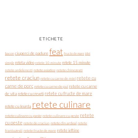
ETICHETE
feat
ciuperci de padure
bacon
fructe de mare
idei
reteta video
retete 15 minute
simple
retete 10 minute
retete asiatice
retete chinezesti
retete ardelenesti
retete craciun
retete cu
retete cu carne de miel
carne de porc
retete cu carne
retete cu carne de pui
de vita
retete cu fructe de mare
retete cu creveti
retete culinare
retete cu leurda
retete
retete culinare cu paste
retete culinare cu peste
cu peste
retete de craciun
retete din ardeal
retete
retete ieftine
frantuzesti
retete fructe de mare