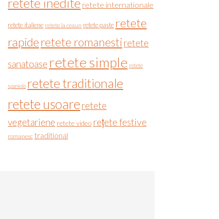
retete inedite
retete internationale
retete
retete italiene
retete paste
retete la ceaun
rapide
retete romanesti
retete
retete simple
sanatoase
retete
retete traditionale
spaniole
retete usoare
retete
vegetariene
rețete festive
retete video
traditional
romanesc