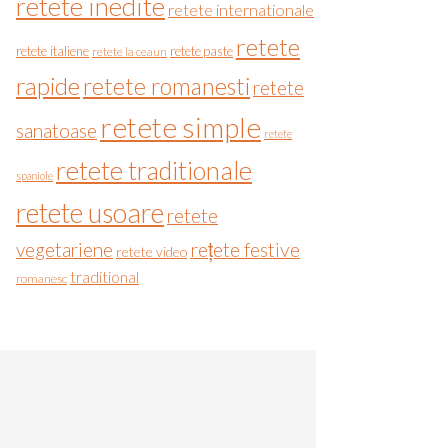
retete inedite
retete internationale
retete
retete italiene
retete paste
retete la ceaun
rapide
retete romanesti
retete
retete simple
sanatoase
retete
retete traditionale
spaniole
retete usoare
retete
vegetariene
rețete festive
retete video
traditional
romanesc