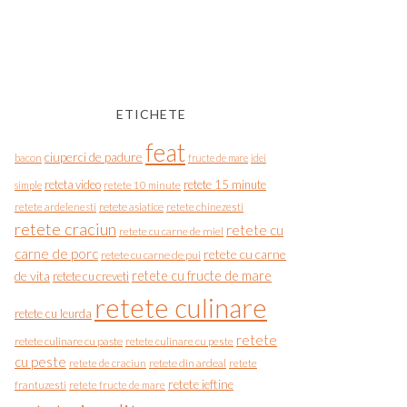
ETICHETE
feat
ciuperci de padure
bacon
fructe de mare
idei
reteta video
retete 15 minute
simple
retete 10 minute
retete asiatice
retete chinezesti
retete ardelenesti
retete craciun
retete cu
retete cu carne de miel
carne de porc
retete cu carne
retete cu carne de pui
de vita
retete cu fructe de mare
retete cu creveti
retete culinare
retete cu leurda
retete
retete culinare cu paste
retete culinare cu peste
cu peste
retete de craciun
retete din ardeal
retete
retete ieftine
frantuzesti
retete fructe de mare