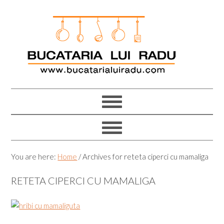
Skip
Skip
Skip
Skip
to
to
to
to
primary
main
primary
footer
navigation
content
sidebar
You are here:
Home
/
Archives for reteta ciperci cu mamaliga
RETETA CIPERCI CU MAMALIGA