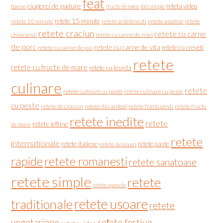
feat
ciuperci de padure
reteta video
bacon
fructe de mare
idei simple
retete 15 minute
retete asiatice
retete
retete 10 minute
retete ardelenesti
retete craciun
retete cu carne
chinezesti
retete cu carne de miel
de porc
retete cu carne de vita
retete cu creveti
retete cu carne de pui
retete
retete cu fructe de mare
retete cu leurda
culinare
retete
retete culinare cu paste
retete culinare cu peste
cu peste
retete de craciun
retete din ardeal
retete frantuzesti
retete fructe
retete inedite
retete
retete ieftine
de mare
retete
internationale
retete italiene
retete paste
retete la ceaun
rapide
retete romanesti
retete sanatoase
retete simple
retete
retete spaniole
retete usoare
traditionale
retete
vegetariene
rețete festive