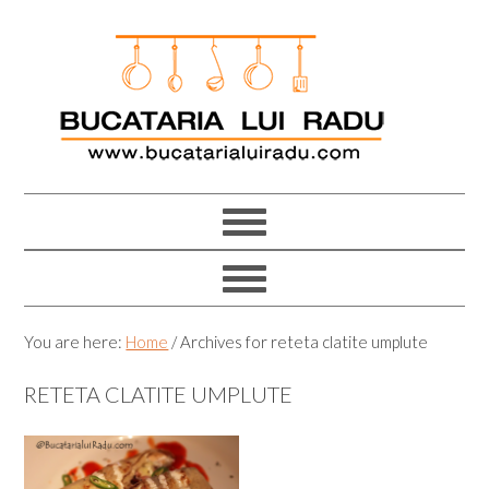
Skip
Skip
Skip
Skip
to
to
to
to
primary
main
primary
footer
navigation
content
sidebar
You are here:
Home
/
Archives for reteta clatite umplute
RETETA CLATITE UMPLUTE