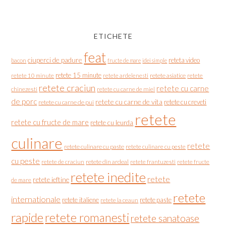
ETICHETE
feat
ciuperci de padure
reteta video
bacon
fructe de mare
idei simple
retete 15 minute
retete asiatice
retete
retete 10 minute
retete ardelenesti
retete craciun
retete cu carne
chinezesti
retete cu carne de miel
de porc
retete cu carne de vita
retete cu creveti
retete cu carne de pui
retete
retete cu fructe de mare
retete cu leurda
culinare
retete
retete culinare cu paste
retete culinare cu peste
cu peste
retete de craciun
retete din ardeal
retete frantuzesti
retete fructe
retete inedite
retete
retete ieftine
de mare
retete
internationale
retete italiene
retete paste
retete la ceaun
rapide
retete romanesti
retete sanatoase