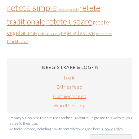
retete simple
retete
retete spaniole
retete usoare
traditionale
retete
vegetariene
rețete festive
retete video
romanesc
traditional
INREGISTRARE & LOG-IN
Log in
Entries feed
Comments feed
WordPress.org
Privacy & Cookies: This site uses cookies. By continuing to use this website, you
agree to their use.
To find out more, including how to control cookies, see here:
Cookie Policy
BUCATARIALUIRADU.COM COPYRIGHT © 2011-2024. TOATE