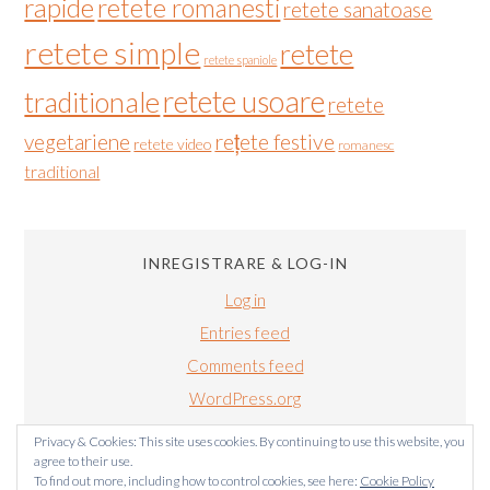
rapide
retete romanesti
retete sanatoase
retete simple
retete
retete spaniole
retete usoare
traditionale
retete
vegetariene
rețete festive
retete video
romanesc
traditional
INREGISTRARE & LOG-IN
Log in
Entries feed
Comments feed
WordPress.org
Privacy & Cookies: This site uses cookies. By continuing to use this website, you
agree to their use.
To find out more, including how to control cookies, see here:
Cookie Policy