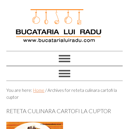
Skip
Skip
Skip
Skip
to
to
to
to
primary
main
primary
footer
navigation
content
sidebar
You are here:
Home
/
Archives for reteta culinara cartofi la
cuptor
RETETA CULINARA CARTOFI LA CUPTOR