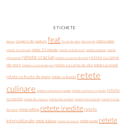
ETICHETE
feat
ciuperci de padure
reteta video
bacon
fructe de mare
idei simple
retete 15 minute
retete asiatice
retete
retete 10 minute
retete ardelenesti
retete craciun
retete cu carne
chinezesti
retete cu carne de miel
de porc
retete cu carne de vita
retete cu creveti
retete cu carne de pui
retete
retete cu fructe de mare
retete cu leurda
culinare
retete
retete culinare cu paste
retete culinare cu peste
cu peste
retete de craciun
retete din ardeal
retete frantuzesti
retete fructe
retete inedite
retete
retete ieftine
de mare
retete
internationale
retete italiene
retete paste
retete la ceaun