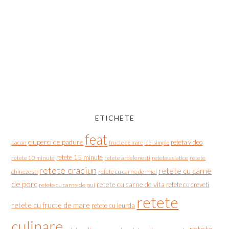
ETICHETE
feat
ciuperci de padure
reteta video
bacon
fructe de mare
idei simple
retete 15 minute
retete asiatice
retete
retete 10 minute
retete ardelenesti
retete craciun
retete cu carne
chinezesti
retete cu carne de miel
de porc
retete cu carne de vita
retete cu creveti
retete cu carne de pui
retete
retete cu fructe de mare
retete cu leurda
culinare