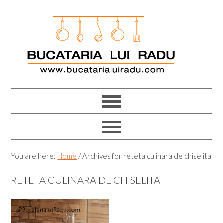
Skip
Skip
Skip
Skip
to
to
to
to
primary
main
primary
footer
navigation
content
sidebar
You are here:
Home
/
Archives for reteta culinara de chiselita
RETETA CULINARA DE CHISELITA