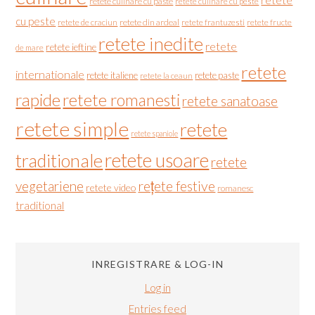
retete
retete culinare cu paste
retete culinare cu peste
cu peste
retete de craciun
retete din ardeal
retete frantuzesti
retete fructe
retete inedite
retete
retete ieftine
de mare
retete
internationale
retete italiene
retete paste
retete la ceaun
rapide
retete romanesti
retete sanatoase
retete simple
retete
retete spaniole
retete usoare
traditionale
retete
vegetariene
rețete festive
retete video
romanesc
traditional
INREGISTRARE & LOG-IN
Log in
Entries feed