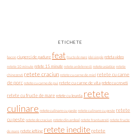
ETICHETE
feat
ciuperci de padure
reteta video
bacon
fructe de mare
idei simple
retete 15 minute
retete asiatice
retete
retete 10 minute
retete ardelenesti
retete craciun
retete cu carne
chinezesti
retete cu carne de miel
de porc
retete cu carne de vita
retete cu creveti
retete cu carne de pui
retete
retete cu fructe de mare
retete cu leurda
culinare
retete
retete culinare cu paste
retete culinare cu peste
cu peste
retete de craciun
retete din ardeal
retete frantuzesti
retete fructe
retete inedite
retete
retete ieftine
de mare