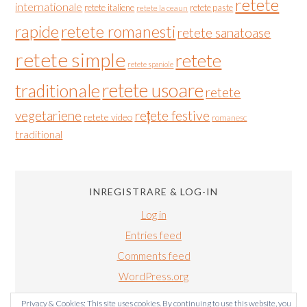
retete
internationale
retete italiene
retete paste
retete la ceaun
rapide
retete romanesti
retete sanatoase
retete simple
retete
retete spaniole
retete usoare
traditionale
retete
vegetariene
rețete festive
retete video
romanesc
traditional
INREGISTRARE & LOG-IN
Log in
Entries feed
Comments feed
WordPress.org
Privacy & Cookies: This site uses cookies. By continuing to use this website, you