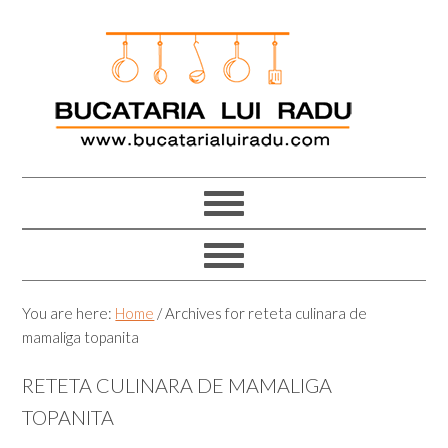
Skip
Skip
Skip
Skip
to
to
to
to
primary
main
primary
footer
navigation
content
sidebar
You are here:
Home
/
Archives for reteta culinara de
mamaliga topanita
RETETA CULINARA DE MAMALIGA
TOPANITA