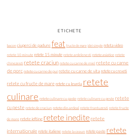
ETICHETE
feat
ciuperci de padure
reteta video
bacon
fructe de mare
idei simple
retete 15 minute
retete asiatice
retete
retete 10 minute
retete ardelenesti
retete craciun
retete cu carne
chinezesti
retete cu carne de miel
de porc
retete cu carne de vita
retete cu creveti
retete cu carne de pui
retete
retete cu fructe de mare
retete cu leurda
culinare
retete
retete culinare cu paste
retete culinare cu peste
cu peste
retete de craciun
retete din ardeal
retete frantuzesti
retete fructe
retete inedite
retete
retete ieftine
de mare
retete
internationale
retete italiene
retete paste
retete la ceaun