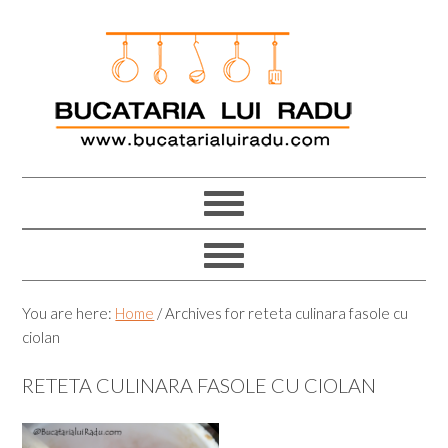
Skip
Skip
Skip
Skip
to
to
to
to
primary
main
primary
footer
navigation
content
sidebar
You are here:
Home
/
Archives for reteta culinara fasole cu
ciolan
RETETA CULINARA FASOLE CU CIOLAN