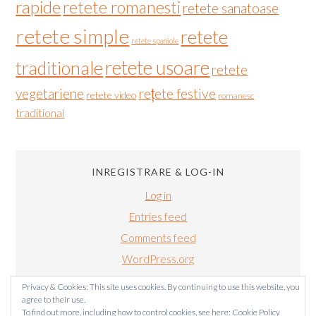
rapide
retete romanesti
retete sanatoase
retete simple
retete
retete spaniole
retete usoare
traditionale
retete
vegetariene
rețete festive
retete video
romanesc
traditional
INREGISTRARE & LOG-IN
Log in
Entries feed
Comments feed
WordPress.org
Privacy & Cookies: This site uses cookies. By continuing to use this website, you
agree to their use.
To find out more, including how to control cookies, see here:
Cookie Policy