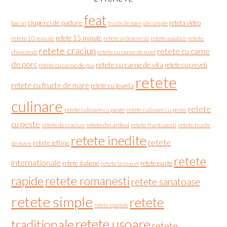
feat
ciuperci de padure
reteta video
bacon
fructe de mare
idei simple
retete 15 minute
retete asiatice
retete
retete 10 minute
retete ardelenesti
retete craciun
retete cu carne
chinezesti
retete cu carne de miel
de porc
retete cu carne de vita
retete cu creveti
retete cu carne de pui
retete
retete cu fructe de mare
retete cu leurda
culinare
retete
retete culinare cu paste
retete culinare cu peste
cu peste
retete de craciun
retete din ardeal
retete frantuzesti
retete fructe
retete inedite
retete
retete ieftine
de mare
retete
internationale
retete italiene
retete paste
retete la ceaun
rapide
retete romanesti
retete sanatoase
retete simple
retete
retete spaniole
retete usoare
traditionale
retete