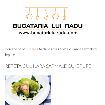
Skip
Skip
Skip
Skip
to
to
to
to
primary
main
primary
footer
navigation
content
sidebar
You are here:
Home
/
Archives for reteta culinara sarmale cu
iepure
RETETA CULINARA SARMALE CU IEPURE