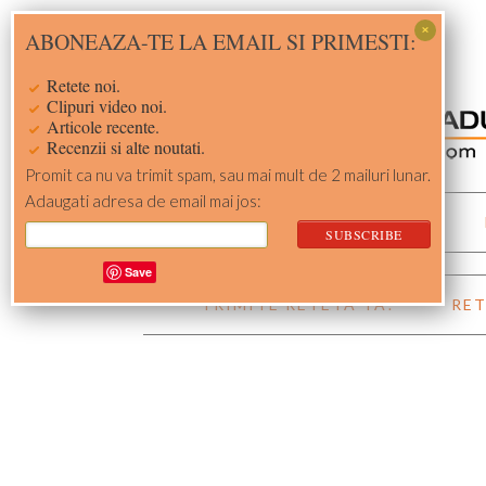
Skip
Skip
Skip
Skip
ABONEAZA-TE LA EMAIL SI PRIMESTI:
to
to
to
to
primary
main
primary
footer
Retete noi.
navigation
content
sidebar
Clipuri video noi.
Articole recente.
Recenzii si alte noutati.
Promit ca nu va trimit spam, sau mai mult de 2 mailuri lunar.
Adaugati adresa de email mai jos:
ACASA
RETETE
Save
TRIMITE RETETA TA!
RET