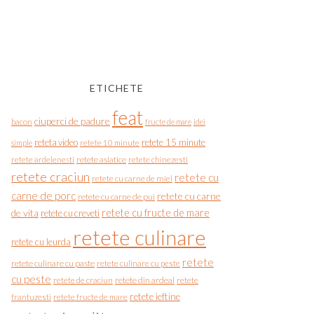
ETICHETE
feat
ciuperci de padure
bacon
fructe de mare
idei
reteta video
retete 15 minute
simple
retete 10 minute
retete asiatice
retete chinezesti
retete ardelenesti
retete craciun
retete cu
retete cu carne de miel
carne de porc
retete cu carne
retete cu carne de pui
de vita
retete cu fructe de mare
retete cu creveti
retete culinare
retete cu leurda
retete
retete culinare cu paste
retete culinare cu peste
cu peste
retete de craciun
retete din ardeal
retete
retete ieftine
frantuzesti
retete fructe de mare