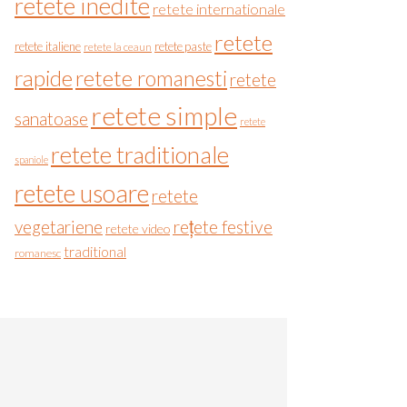
retete inedite
retete internationale
retete
retete italiene
retete paste
retete la ceaun
rapide
retete romanesti
retete
retete simple
sanatoase
retete
retete traditionale
spaniole
retete usoare
retete
vegetariene
rețete festive
retete video
traditional
romanesc