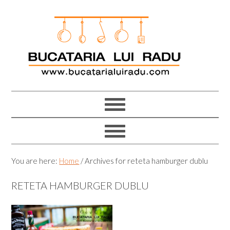
Skip
Skip
Skip
Skip
to
to
to
to
primary
main
primary
footer
navigation
content
sidebar
You are here:
Home
/
Archives for reteta hamburger dublu
RETETA HAMBURGER DUBLU