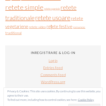
retete simple
retete
retete spaniole
retete usoare
traditionale
retete
vegetariene
rețete festive
retete video
romanesc
traditional
INREGISTRARE & LOG-IN
Log in
Entries feed
Comments feed
WordPress.org
Privacy & Cookies: This site uses cookies. By continuing to use this website, you
agree to their use.
To find out more, including how to control cookies, see here:
Cookie Policy