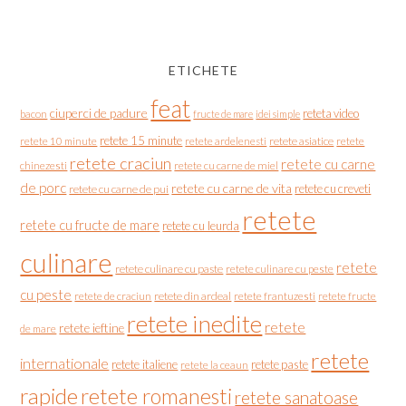
ETICHETE
feat
ciuperci de padure
reteta video
bacon
fructe de mare
idei simple
retete 15 minute
retete asiatice
retete
retete 10 minute
retete ardelenesti
retete craciun
retete cu carne
chinezesti
retete cu carne de miel
de porc
retete cu carne de vita
retete cu creveti
retete cu carne de pui
retete
retete cu fructe de mare
retete cu leurda
culinare
retete
retete culinare cu paste
retete culinare cu peste
cu peste
retete de craciun
retete din ardeal
retete frantuzesti
retete fructe
retete inedite
retete
retete ieftine
de mare
retete
internationale
retete italiene
retete paste
retete la ceaun
rapide
retete romanesti
retete sanatoase