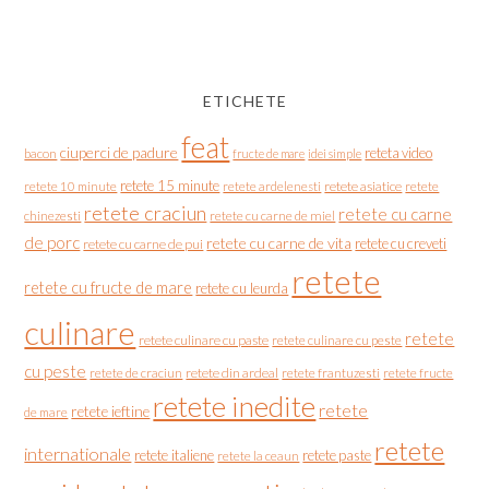
ETICHETE
feat
ciuperci de padure
reteta video
bacon
fructe de mare
idei simple
retete 15 minute
retete asiatice
retete
retete 10 minute
retete ardelenesti
retete craciun
retete cu carne
chinezesti
retete cu carne de miel
de porc
retete cu carne de vita
retete cu creveti
retete cu carne de pui
retete
retete cu fructe de mare
retete cu leurda
culinare
retete
retete culinare cu paste
retete culinare cu peste
cu peste
retete de craciun
retete din ardeal
retete frantuzesti
retete fructe
retete inedite
retete
retete ieftine
de mare
retete
internationale
retete italiene
retete paste
retete la ceaun