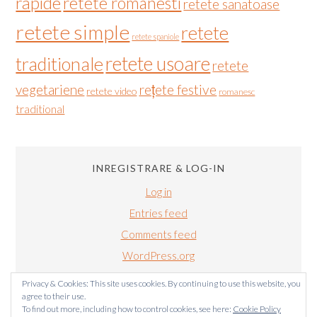
rapide
retete romanesti
retete sanatoase
retete simple
retete
retete spaniole
retete usoare
traditionale
retete
vegetariene
rețete festive
retete video
romanesc
traditional
INREGISTRARE & LOG-IN
Log in
Entries feed
Comments feed
WordPress.org
Privacy & Cookies: This site uses cookies. By continuing to use this website, you
agree to their use.
To find out more, including how to control cookies, see here:
Cookie Policy