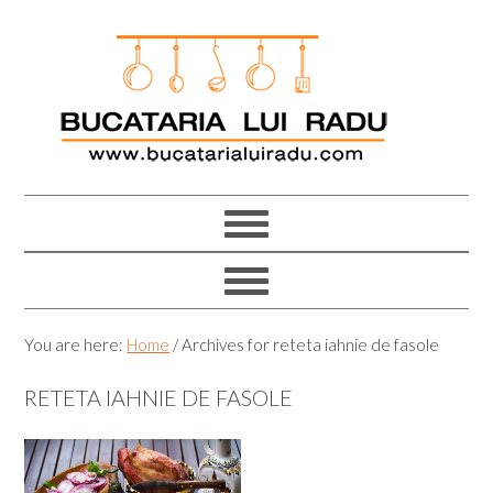
Skip
Skip
Skip
Skip
to
to
to
to
primary
main
primary
footer
navigation
content
sidebar
You are here:
Home
/
Archives for reteta iahnie de fasole
RETETA IAHNIE DE FASOLE