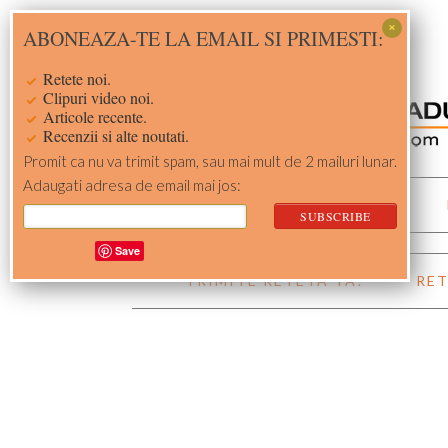
Skip
Skip
Skip
Skip
ABONEAZA-TE LA EMAIL SI PRIMESTI:
to
to
to
to
primary
main
primary
footer
Retete noi.
navigation
content
sidebar
Clipuri video noi.
Articole recente.
Recenzii si alte noutati.
Promit ca nu va trimit spam, sau mai mult de 2 mailuri lunar.
Adaugati adresa de email mai jos:
ACASA
RETETE
Save
TRIMITE RETETA TA!
RET