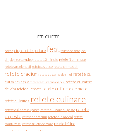
ETICHETE
feat
ciuperci de padure
bacon
fructe de mare
idei
reteta video
retete 15 minute
simple
retete 10 minute
retete asiatice
retete chinezesti
retete ardelenesti
retete craciun
retete cu
retete cu carne de miel
carne de porc
retete cu carne
retete cu carne de pui
de vita
retete cu fructe de mare
retete cu creveti
retete culinare
retete cu leurda
retete
retete culinare cu paste
retete culinare cu peste
cu peste
retete de craciun
retete din ardeal
retete
retete ieftine
frantuzesti
retete fructe de mare