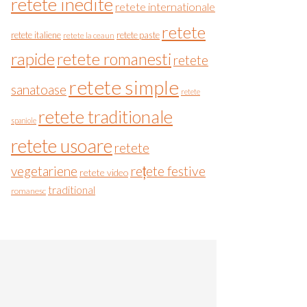
retete inedite
retete internationale
retete
retete italiene
retete paste
retete la ceaun
rapide
retete romanesti
retete
retete simple
sanatoase
retete
retete traditionale
spaniole
retete usoare
retete
vegetariene
rețete festive
retete video
traditional
romanesc