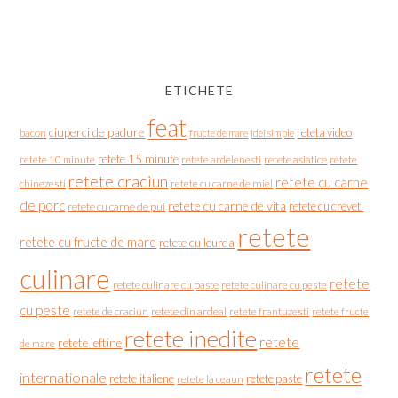
ETICHETE
feat
ciuperci de padure
reteta video
bacon
fructe de mare
idei simple
retete 15 minute
retete asiatice
retete
retete 10 minute
retete ardelenesti
retete craciun
retete cu carne
chinezesti
retete cu carne de miel
de porc
retete cu carne de vita
retete cu creveti
retete cu carne de pui
retete
retete cu fructe de mare
retete cu leurda
culinare
retete
retete culinare cu paste
retete culinare cu peste
cu peste
retete de craciun
retete din ardeal
retete frantuzesti
retete fructe
retete inedite
retete
retete ieftine
de mare
retete
internationale
retete italiene
retete paste
retete la ceaun