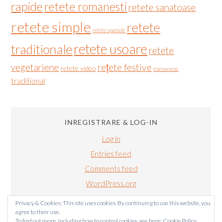
rapide
retete romanesti
retete sanatoase
retete simple
retete
retete spaniole
retete usoare
traditionale
retete
vegetariene
rețete festive
retete video
romanesc
traditional
INREGISTRARE & LOG-IN
Log in
Entries feed
Comments feed
WordPress.org
Privacy & Cookies: This site uses cookies. By continuing to use this website, you
agree to their use.
To find out more, including how to control cookies, see here:
Cookie Policy