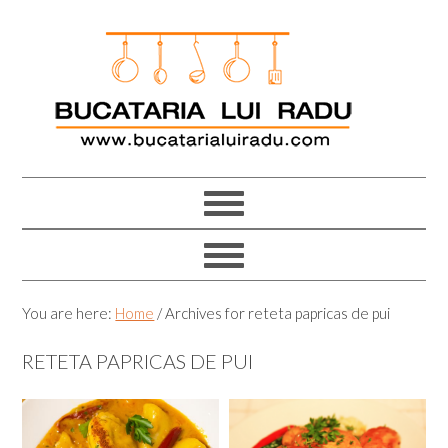
Skip
Skip
Skip
Skip
to
to
to
to
primary
main
primary
footer
navigation
content
sidebar
You are here:
Home
/
Archives for reteta papricas de pui
RETETA PAPRICAS DE PUI