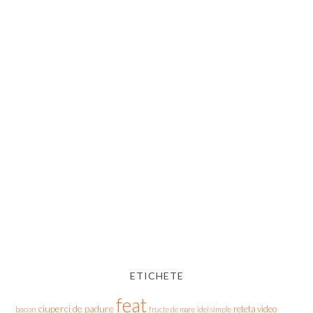
ETICHETE
feat
ciuperci de padure
reteta video
bacon
fructe de mare
idei simple