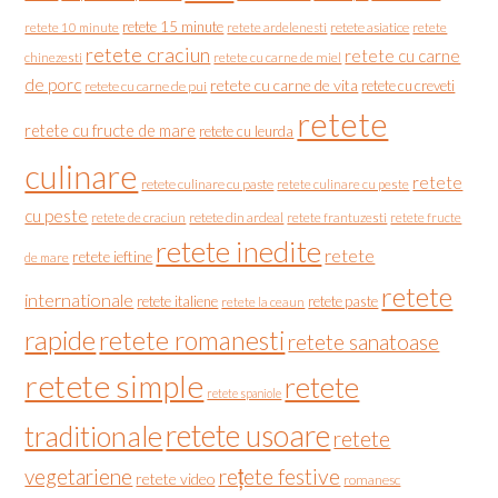
retete 15 minute
retete asiatice
retete
retete 10 minute
retete ardelenesti
retete craciun
retete cu carne
chinezesti
retete cu carne de miel
de porc
retete cu carne de vita
retete cu creveti
retete cu carne de pui
retete
retete cu fructe de mare
retete cu leurda
culinare
retete
retete culinare cu paste
retete culinare cu peste
cu peste
retete de craciun
retete din ardeal
retete frantuzesti
retete fructe
retete inedite
retete
retete ieftine
de mare
retete
internationale
retete italiene
retete paste
retete la ceaun
rapide
retete romanesti
retete sanatoase
retete simple
retete
retete spaniole
retete usoare
traditionale
retete
vegetariene
rețete festive
retete video
romanesc