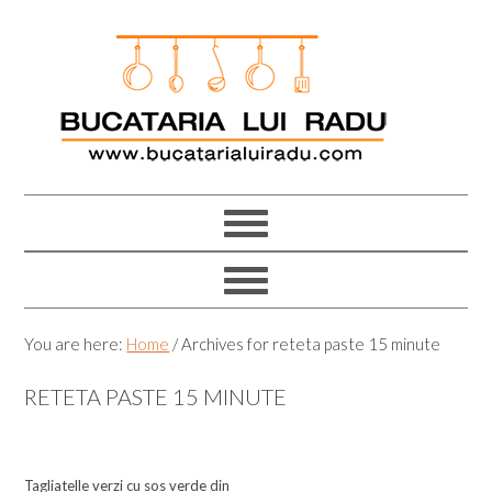
Skip
Skip
Skip
Skip
to
to
to
to
primary
main
primary
footer
navigation
content
sidebar
You are here:
Home
/
Archives for reteta paste 15 minute
RETETA PASTE 15 MINUTE
Tagliatelle verzi cu sos verde din