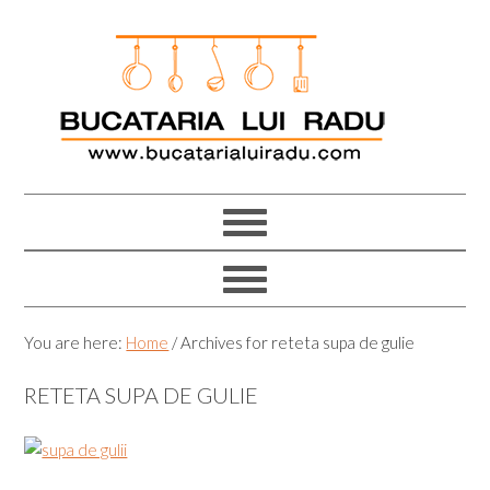
Skip
Skip
Skip
Skip
to
to
to
to
primary
main
primary
footer
navigation
content
sidebar
You are here:
Home
/
Archives for reteta supa de gulie
RETETA SUPA DE GULIE