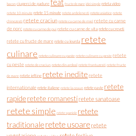
feat
ciuperci de padure
reteta video
bacon
fructe de mare
idei simple
retete 15 minute
retete asiatice
retete
retete 10 minute
retete ardelenesti
retete craciun
retete cu carne
chinezesti
retete cu carne de miel
de porc
retete cu carne de vita
retete cu creveti
retete cu carne de pui
retete
retete cu fructe de mare
retete cu leurda
culinare
retete
retete culinare cu paste
retete culinare cu peste
cu peste
retete de craciun
retete din ardeal
retete frantuzesti
retete fructe
retete inedite
retete
retete ieftine
de mare
retete
internationale
retete italiene
retete paste
retete la ceaun
rapide
retete romanesti
retete sanatoase
retete simple
retete
retete spaniole
retete usoare
traditionale
retete
vegetariene
rețete festive