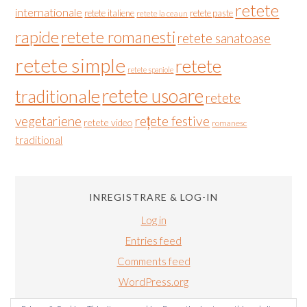
retete
internationale
retete italiene
retete paste
retete la ceaun
rapide
retete romanesti
retete sanatoase
retete simple
retete
retete spaniole
retete usoare
traditionale
retete
vegetariene
rețete festive
retete video
romanesc
traditional
INREGISTRARE & LOG-IN
Log in
Entries feed
Comments feed
WordPress.org