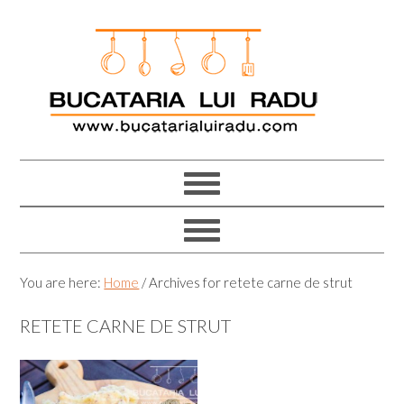
Skip
Skip
Skip
Skip
to
to
to
to
primary
main
primary
footer
navigation
content
sidebar
You are here:
Home
/
Archives for retete carne de strut
RETETE CARNE DE STRUT