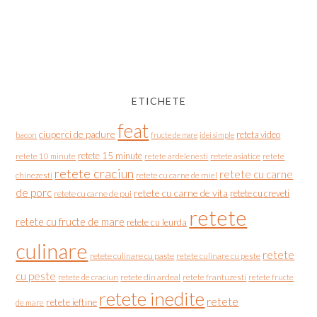
ETICHETE
feat
ciuperci de padure
reteta video
bacon
fructe de mare
idei simple
retete 15 minute
retete asiatice
retete
retete 10 minute
retete ardelenesti
retete craciun
retete cu carne
chinezesti
retete cu carne de miel
de porc
retete cu carne de vita
retete cu creveti
retete cu carne de pui
retete
retete cu fructe de mare
retete cu leurda
culinare
retete
retete culinare cu paste
retete culinare cu peste
cu peste
retete de craciun
retete din ardeal
retete frantuzesti
retete fructe
retete inedite
retete
retete ieftine
de mare