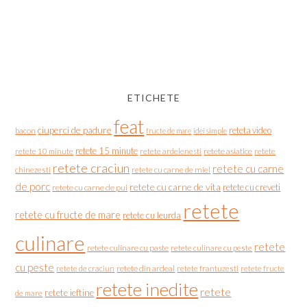
ETICHETE
feat
ciuperci de padure
reteta video
bacon
fructe de mare
idei simple
retete 15 minute
retete asiatice
retete
retete 10 minute
retete ardelenesti
retete craciun
retete cu carne
chinezesti
retete cu carne de miel
de porc
retete cu carne de vita
retete cu creveti
retete cu carne de pui
retete
retete cu fructe de mare
retete cu leurda
culinare
retete
retete culinare cu paste
retete culinare cu peste
cu peste
retete de craciun
retete din ardeal
retete frantuzesti
retete fructe
retete inedite
retete
retete ieftine
de mare