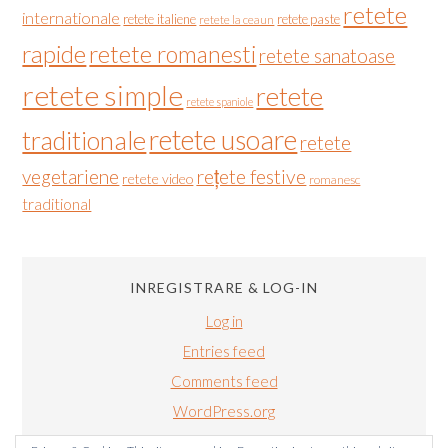
retete
internationale
retete italiene
retete paste
retete la ceaun
rapide
retete romanesti
retete sanatoase
retete simple
retete
retete spaniole
retete usoare
traditionale
retete
vegetariene
rețete festive
retete video
romanesc
traditional
INREGISTRARE & LOG-IN
Log in
Entries feed
Comments feed
WordPress.org