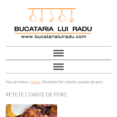
Skip
Skip
Skip
Skip
to
to
to
to
primary
main
primary
footer
navigation
content
sidebar
You are here:
Home
/
Archives for retete coaste de porc
RETETE COASTE DE PORC